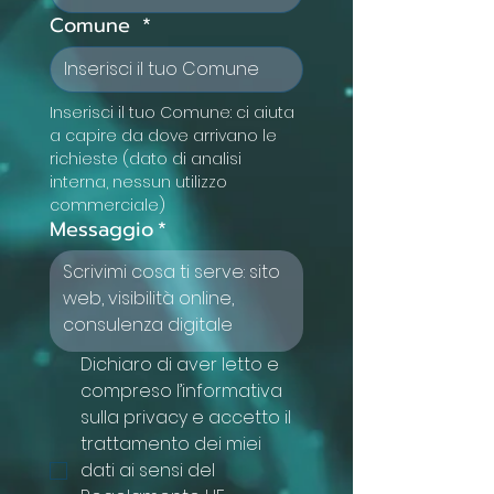
Comune
*
Inserisci il tuo Comune: ci aiuta 
a capire da dove arrivano le 
richieste (dato di analisi 
interna, nessun utilizzo 
commerciale)
Messaggio
*
Dichiaro di aver letto e 
compreso l’informativa 
sulla privacy e accetto il 
trattamento dei miei 
dati ai sensi del 