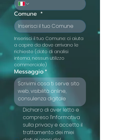
Comune
*
Inserisci il tuo Comune: ci aiuta 
a capire da dove arrivano le 
richieste (dato di analisi 
interna, nessun utilizzo 
commerciale)
Messaggio
*
Dichiaro di aver letto e 
compreso l’informativa 
sulla privacy e accetto il 
trattamento dei miei 
dati ai sensi del 