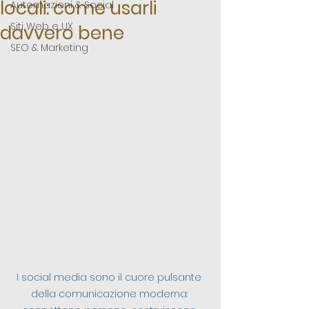
locali: come usarli
Automazioni & Social
Siti Web e UX
davvero bene
SEO & Marketing
I social media sono il cuore pulsante 
della comunicazione moderna: 