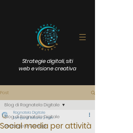
Strategie digitali, siti
web e visione creativa
Post
Blog di Ragnatela Digitale
Ragnatela Digitale
Blog di Ragnatela Digitale
Tempo di lettura: 2 min
Social media per attività
Strategie e Consigli